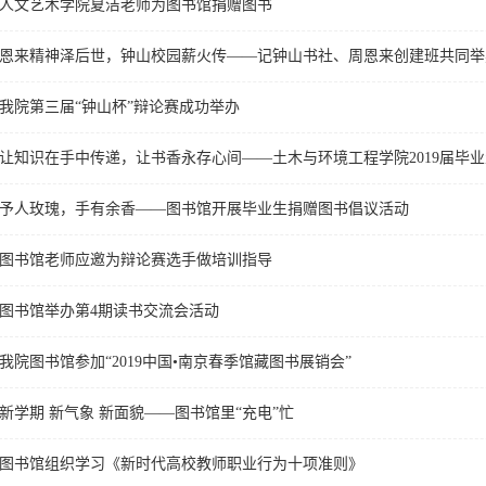
人文艺术学院夏洁老师为图书馆捐赠图书
恩来精神泽后世，钟山校园薪火传——记钟山书社、周恩来创建班共同举
我院第三届“钟山杯”辩论赛成功举办
让知识在手中传递，让书香永存心间——土木与环境工程学院2019届毕
予人玫瑰，手有余香——图书馆开展毕业生捐赠图书倡议活动
图书馆老师应邀为辩论赛选手做培训指导
图书馆举办第4期读书交流会活动
我院图书馆参加“2019中国•南京春季馆藏图书展销会”
新学期 新气象 新面貌——图书馆里“充电”忙
图书馆组织学习《新时代高校教师职业行为十项准则》